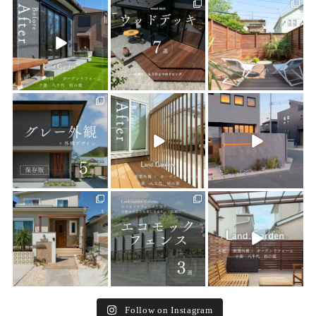
land_garden
land_garden
land_garden
1
0
19
0
19
0
land_garden
land_garden
land_garden
21
0
22
0
22
0
land_garden
land_garden
land_garden
25
0
15
0
32
0
Follow on Instagram