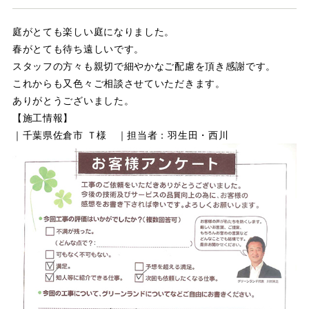
店舗案内
庭がとても楽しい庭になりました。
スタッフ紹介
春がとても待ち遠しいです。
スタッフの方々も親切で細やかなご配慮を頂き感謝です。
プライバシーポリシー
これからも又色々ご相談させていただきます。
ありがとうございました。
サイトマップ
【施工情報】
｜千葉県佐倉市 Ｔ様 ｜担当者：羽生田・西川
採用情報