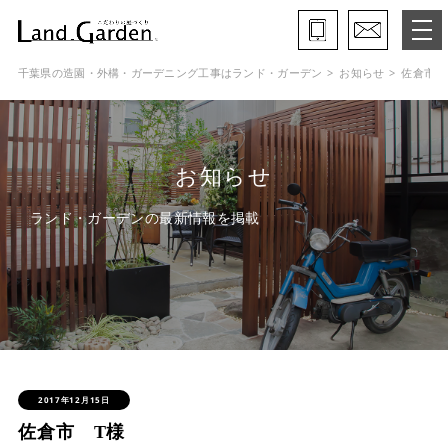
千葉県の造園・外構・ガーデニング工事はランド・ガーデン
お知らせ
佐倉市 
ランド・ガーデンとは
モデルガーデン
お知らせ
施工事例
ランド・ガーデンの最新情報を掲載
保証と約束・ご理解いただきたい事
施工の流れ
よくある質問
会社概要
2017年12月15日
佐倉市 T様