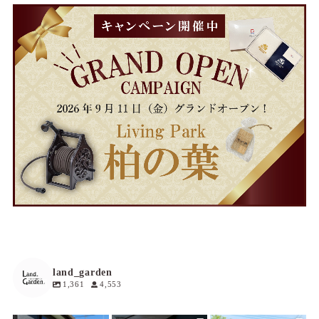
land_garden
1,361
4,553