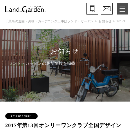
千葉県の造園・外構・ガーデニング工事はランド・ガーデン
お知らせ
2017
ランド・ガーデンとは
モデルガーデン
お知らせ
施工事例
ランド・ガーデンの最新情報を掲載
保証と約束・ご理解いただきたい事
施工の流れ
よくある質問
会社概要
2017年10月20日
2017年第13回オンリーワンクラブ全国デザイン