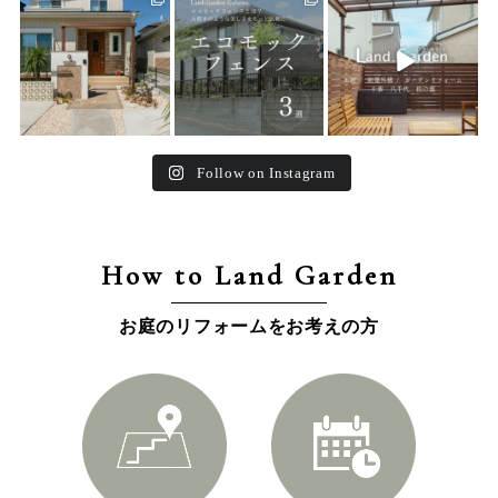
land_garden
land_garden
land_garden
25
0
15
0
32
0
Follow on Instagram
How to Land Garden
お庭のリフォームをお考えの方