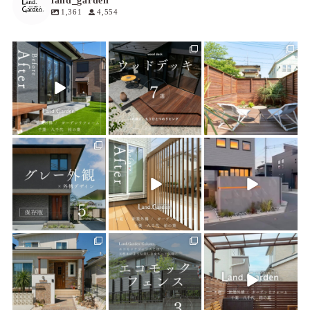
land_garden
1,361
4,554
land_garden
land_garden
land_garden
5
0
19
0
19
0
land_garden
land_garden
land_garden
22
0
22
0
22
0
land_garden
land_garden
land_garden
25
0
15
0
32
0