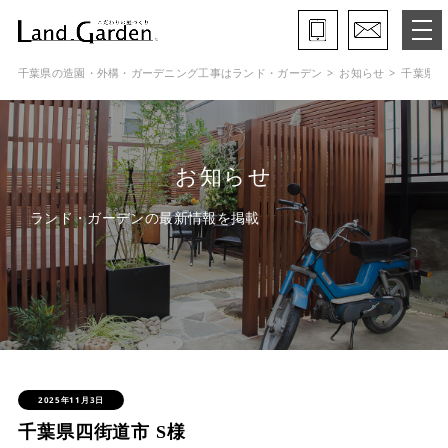
千葉県の造園・外構・ガーデニング工事はランド・ガーデン
お知らせ
千葉県四
ランド・ガーデンとは
モデルガーデン
お知らせ
施工事例
ランド・ガーデンの最新情報を掲載
保証と約束・ご理解いただきたい事
施工の流れ
よくある質問
会社概要
2025年11月3日
千葉県四街道市 S様