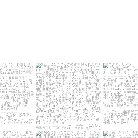
_garden
land_garden
land_g
8
0
21
0
22
_garden
land_garden
land_g