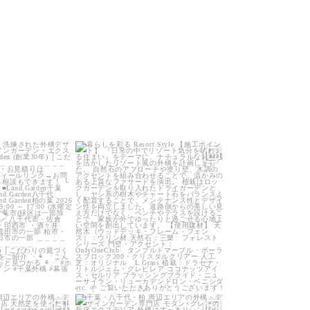
arden
land_garden
0
24
0
arden
land_garden