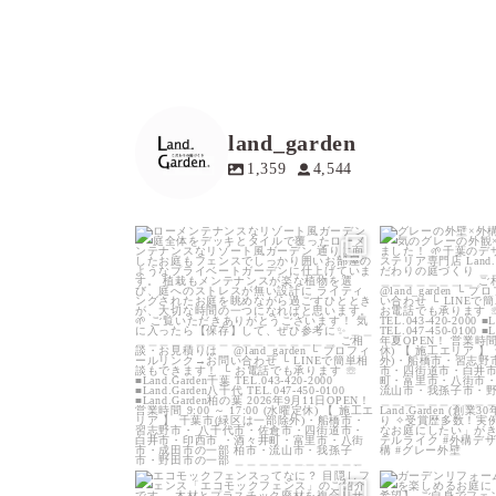
land_garden
1,359
4,544
land_garden
land
15
0
1
land_garden
land