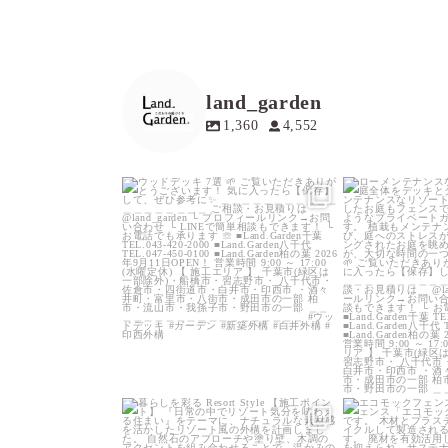
land_garden
1,360
4,552
land_garden
land
19
0
1
land_garden
land
25
0
1