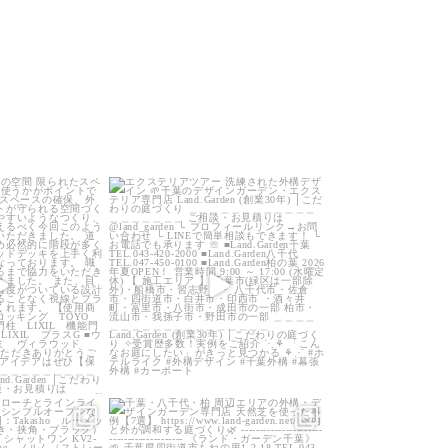
arden
land_garden
0
22
0
arden
land_garden
0
40
0