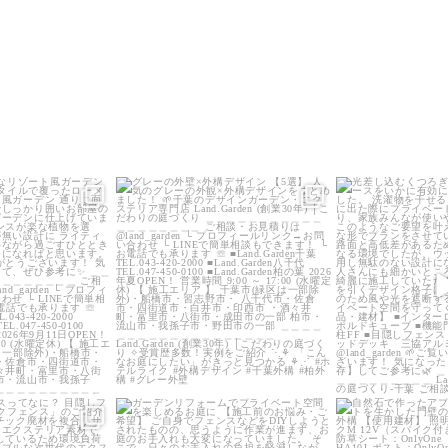
_garden
land_garden
land_g
9
0
21
0
22
_garden
land_garden
land_g
5
0
32
0
24