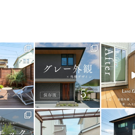
_garden
land_garden
land_g
9
0
20
0
22
_garden
land_garden
land_g
5
0
32
0
24