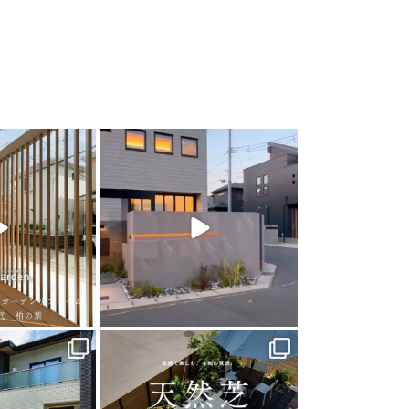
arden
land_garden
0
22
0
arden
land_garden
0
40
0