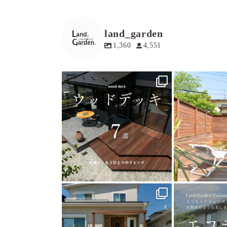
land_garden
1,360
4,551
land_garden
land
16
0
1
land_garden
land
25
0
1