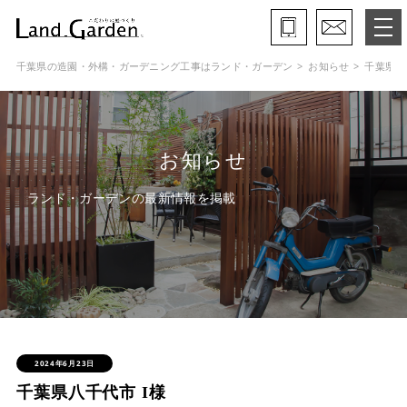
千葉県の造園・外構・ガーデニング工事はランド・ガーデン
お知らせ
千葉県八
ランド・ガーデンとは
モデルガーデン
お知らせ
施工事例
ランド・ガーデンの最新情報を掲載
保証と約束・ご理解いただきたい事
施工の流れ
よくある質問
会社概要
2024年6月23日
千葉県八千代市 I様