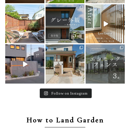
land_garden
land_garden
land_garden
27
0
24
0
25
0
land_garden
land_garden
land_garden
24
0
27
0
16
0
Follow on Instagram
How to Land Garden