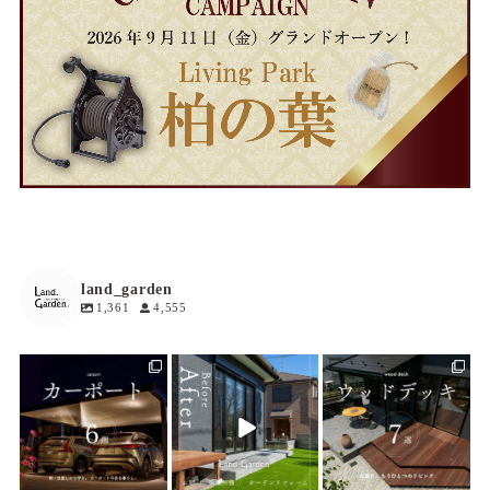
land_garden
1,361
4,555
land_garden
land_garden
land_garden
21
0
14
0
30
0