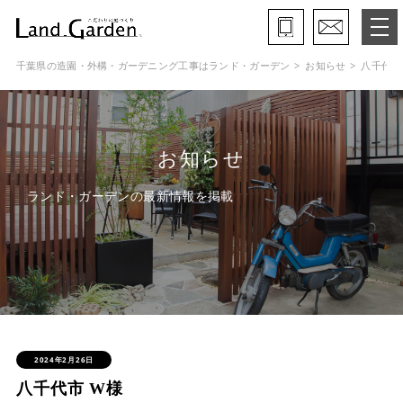
千葉県の造園・外構・ガーデニング工事はランド・ガーデン
お知らせ
八千代市
ランド・ガーデンとは
モデルガーデン
お知らせ
施工事例
ランド・ガーデンの最新情報を掲載
保証と約束・ご理解いただきたい事
施工の流れ
よくある質問
会社概要
2024年2月26日
八千代市 W様