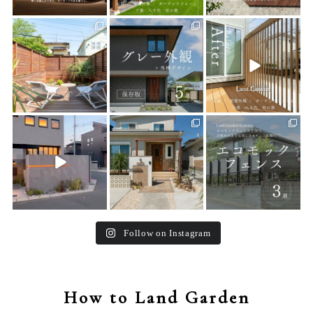
land_garden
land_garden
land_garden
20
0
23
0
22
0
land_garden
land_garden
land_garden
22
0
25
0
16
0
Follow on Instagram
How to Land Garden