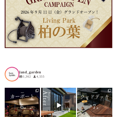
land_garden
1,362
4,555
land_garden
land_garden
land_garden
4
0
10
0
21
0