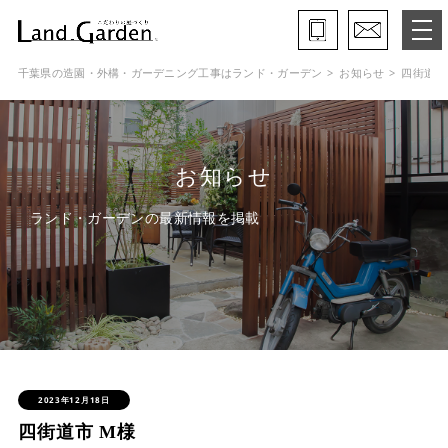
千葉県の造園・外構・ガーデニング工事はランド・ガーデン
お知らせ
四街道市
ランド・ガーデンとは
モデルガーデン
お知らせ
施工事例
ランド・ガーデンの最新情報を掲載
保証と約束・ご理解いただきたい事
施工の流れ
よくある質問
会社概要
2023年12月18日
四街道市 M様