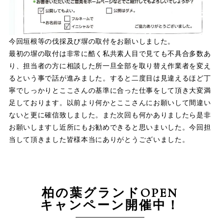
今回垣根等の伐採及び塀の取付をお願いしました。
最初の塀の取付は非常に酷く私共素人目で見ても不具合多数あ
り、担当者の方に相談した所一旦全部を取り替え作業者を変え
るという事で話が進みました。すると二度目は見違えるほど丁
寧でしっかりとここさんの基準に合った仕事をして頂き大変満
足しております。以前より何かとここさんにお願いして間違い
ないと更に確信致しました。また次回も何かありましたら是非
お願いしますし近所にもお勧めできると思いまいした。今回担
当して頂きました皆様本当にありがとうございました。
柏の葉グランドOPEN
キャンペーン開催中！