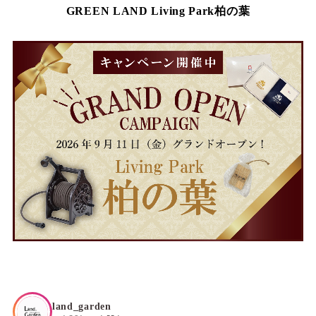
GREEN LAND Living Park柏の葉
land_garden