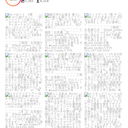
1,361
4,554
land_garden
land_garden
land_garden
16
0
13
0
25
0
land_garden
land_garden
land_garden
24
0
24
0
25
0
land_garden
land_garden
land_garden
24
0
27
0
16
0