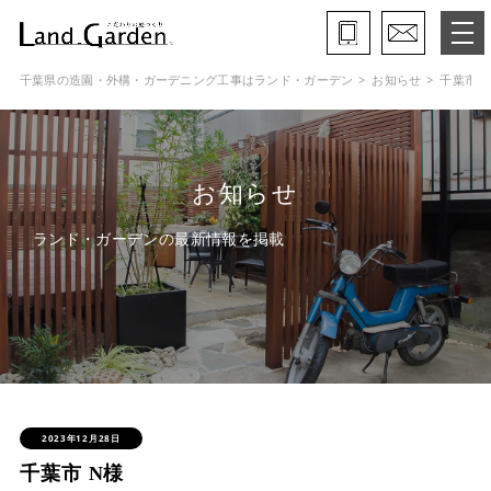
千葉県の造園・外構・ガーデニング工事はランド・ガーデン
お知らせ
千葉市 
ランド・ガーデンとは
モデルガーデン
お知らせ
施工事例
ランド・ガーデンの最新情報を掲載
保証と約束・ご理解いただきたい事
施工の流れ
よくある質問
会社概要
2023年12月28日
千葉市 N様