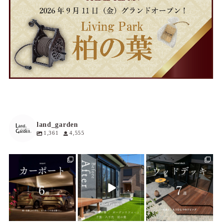
land_garden
1,361
4,555
land_garden
land_garden
land_garden
21
0
14
0
30
0