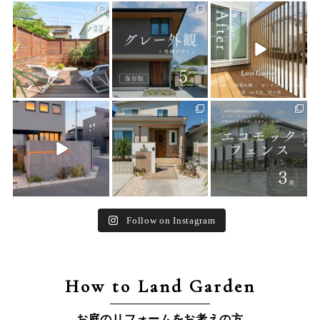
land_garden
land_garden
land_garden
27
0
24
0
25
0
land_garden
land_garden
land_garden
24
0
27
0
16
0
Follow on Instagram
How to Land Garden
お庭のリフォームをお考えの方