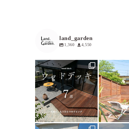
land_garden
1,360
4,550
land_garden
land
19
0
1
land_garden
land