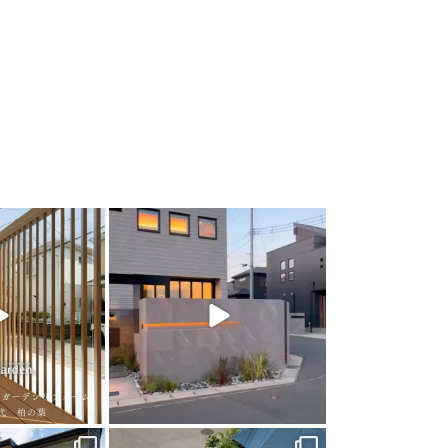
arden
land_garden
0
22
0
arden
land_garden