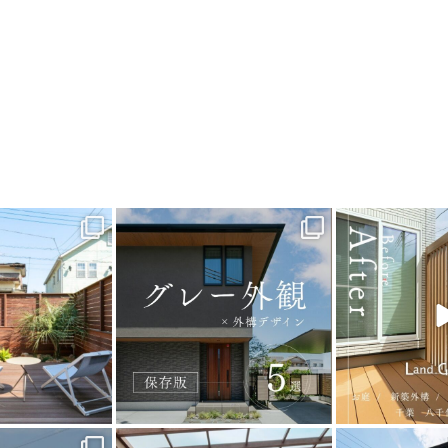
_garden
land_garden
land_g
9
0
20
0
22
_garden
land_garden
land_g