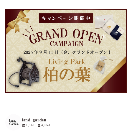
land_garden
1,361
4,553