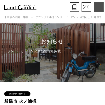
千葉県の造園・外構・ガーデニング工事はランド・ガーデン
お知らせ
船橋市 
ランド・ガーデンとは
モデルガーデン
お知らせ
施工事例
ランド・ガーデンの最新情報を掲載
保証と約束・ご理解いただきたい事
施工の流れ
よくある質問
会社概要
2023年11月14日
船橋市 火ノ浦様