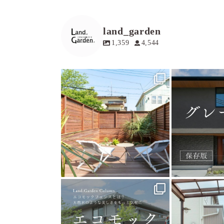
land_garden
1,359
4,544
land_garden
land
15
0
1
land_garden
land
15
0
3