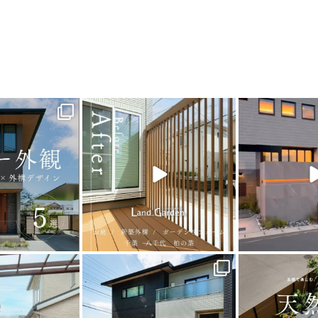
_garden
land_garden
land_g
8
0
21
0
22
_garden
land_garden
land_g
2
0
24
0
39