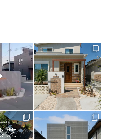
arden
land_garden
0
24
0
arden
land_garden
0
27
0