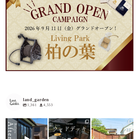
land_garden
1,361
4,553
land_garden
land_garden
land_garden
3
0
19
0
19
0