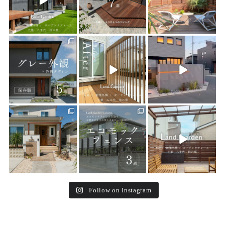
land_garden
land_garden
land_garden
22
0
22
0
22
0
land_garden
land_garden
land_garden
25
0
15
0
32
0
Follow on Instagram