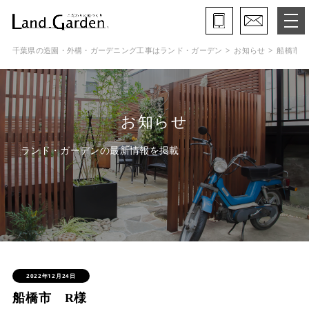
千葉県の造園・外構・ガーデニング工事はランド・ガーデン
お知らせ
船橋市 
ランド・ガーデンとは
モデルガーデン
お知らせ
施工事例
ランド・ガーデンの最新情報を掲載
保証と約束・ご理解いただきたい事
施工の流れ
よくある質問
会社概要
2022年12月24日
船橋市 R様