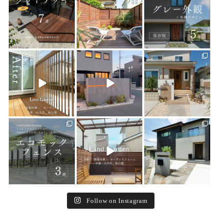
10
0
18
0
19
0
land_garden
land_garden
land_garden
22
0
22
0
24
0
land_garden
land_garden
land_garden
15
0
32
0
24
0
Follow on Instagram