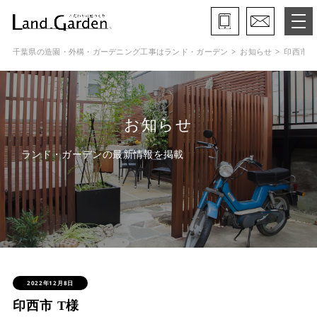
千葉県の造園・外構・ガーデニング工事はランド・ガーデン
お知らせ
印西市 T
ランド・ガーデンとは
モデルガーデン
お知らせ
施工事例
ランド・ガーデンの最新情報を掲載
保証と約束・ご理解いただきたい事
施工の流れ
よくある質問
会社概要
2022年12月8日
印西市 T様