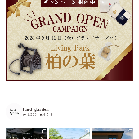
land_garden
1,360
4,549
land_garden
land_garden
land_garden