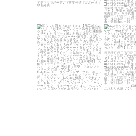
land_garden
land
25
0
1