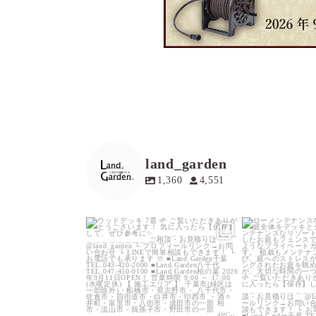
land_garden
1,360
4,551
land_garden
land
19
0
1