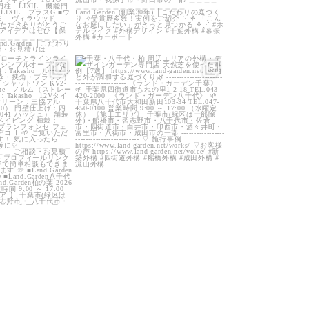
arden
land_garden
0
40
0