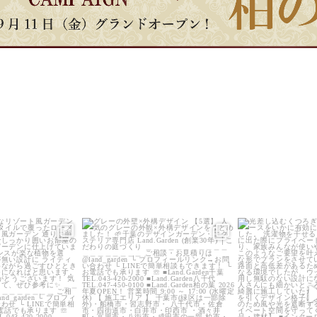
_garden
land_garden
land_g
9
0
20
0
22