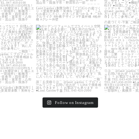
_garden
land_garden
land_g
5
0
32
0
24
Follow on Instagram