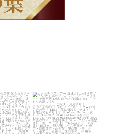
arden
land_garden
0
22
0