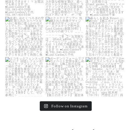
land_garden
land_garden
land_garden
22
0
22
0
24
0
land_garden
land_garden
land_garden
15
0
32
0
24
0
Follow on Instagram