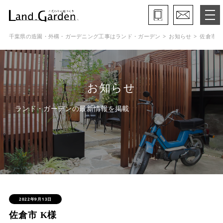
千葉県の造園・外構・ガーデニング工事はランド・ガーデン
お知らせ
佐倉市 K
ランド・ガーデンとは
モデルガーデン
お知らせ
施工事例
ランド・ガーデンの最新情報を掲載
保証と約束・ご理解いただきたい事
施工の流れ
よくある質問
会社概要
2022年9月13日
佐倉市 K様