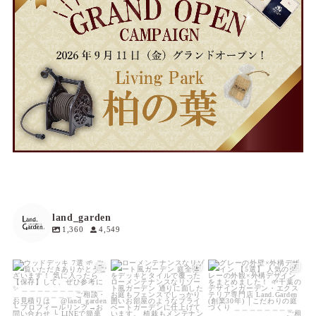
land_garden
1,360
4,549
land_garden
land_garden
land_garden
8
0
17
0
18
0