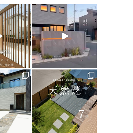
arden
land_garden
0
22
0
arden
land_garden
0
40
0