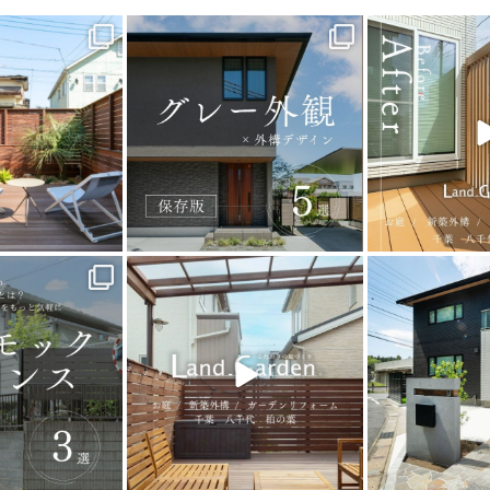
_garden
land_garden
land_g
9
0
20
0
22
_garden
land_garden
land_g
5
0
32
0
24