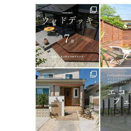
land_garden
land
19
0
1
land_garden
land
25
0
1