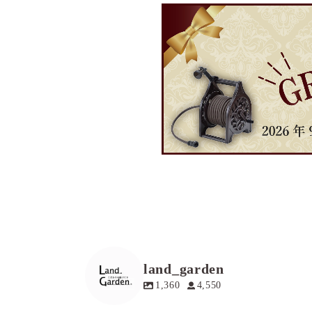
land_garden
1,360
4,550