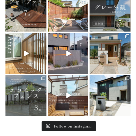
19
0
19
0
20
0
land_garden
land_garden
land_garden
22
0
22
0
25
0
land_garden
land_garden
land_garden
15
0
32
0
24
0
Follow on Instagram