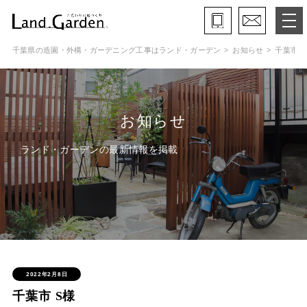
千葉県の造園・外構・ガーデニング工事はランド・ガーデン
お知らせ
千葉市 S
ランド・ガーデンとは
モデルガーデン
お知らせ
施工事例
ランド・ガーデンの最新情報を掲載
保証と約束・ご理解いただきたい事
施工の流れ
よくある質問
会社概要
2022年2月8日
千葉市 S様