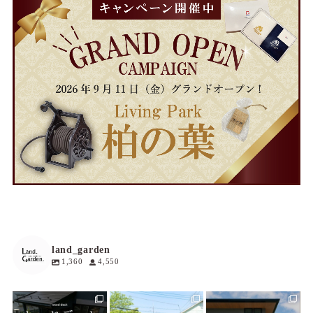
land_garden
1,360
4,550
land_garden
land_garden
land_garden