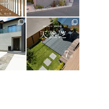
arden
land_garden
0
39
0