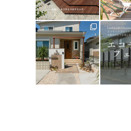
land_garden
land
24
0
1