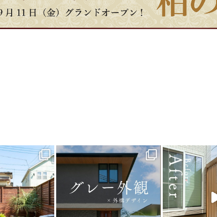
_garden
land_garden
land_g
7
0
18
0
21