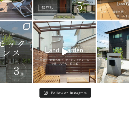
_garden
land_garden
land_g
5
0
32
0
24
Follow on Instagram