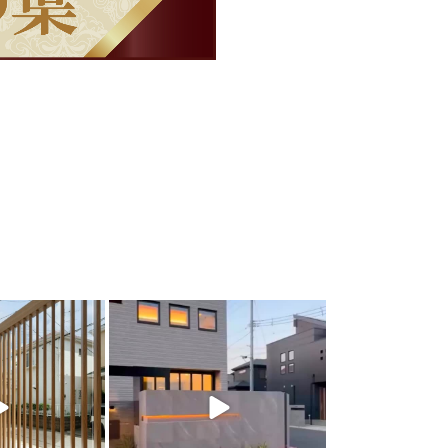
arden
land_garden
0
22
0