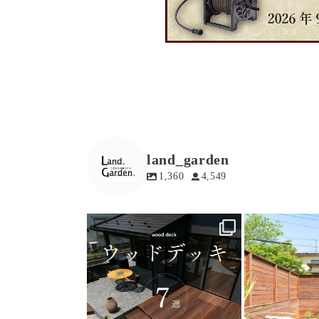
land_garden
1,360
4,549
land_garden
land
7
0
1