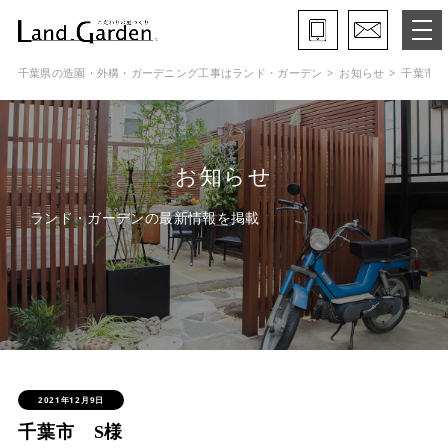
千葉県の造園・外構・ガーデニング工事はランド・ガーデン
お知らせ
千葉市 
ランド・ガーデンとは
モデルガーデン
お知らせ
施工事例
ランド・ガーデンの最新情報を掲載
保証と約束・ご理解いただきたい事
施工の流れ
よくある質問
会社概要
2021年12月9日
千葉市 S様