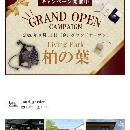
land_garden
1,360
4,550
land_garden
land_garden
land_garden