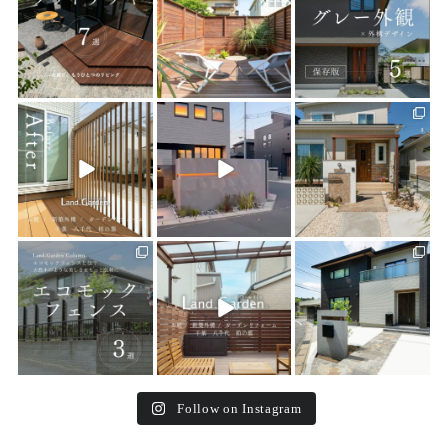
19
0
19
0
20
0
land_garden
land_garden
land_garden
22
0
22
0
25
0
land_garden
land_garden
land_garden
15
0
32
0
24
0
Follow on Instagram