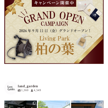
land_garden
1,360
4,549
land_garden
land_garden
land_garden