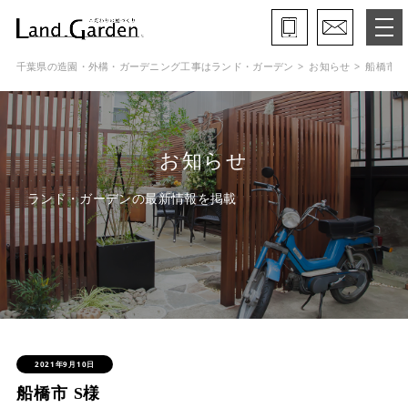
千葉県の造園・外構・ガーデニング工事はランド・ガーデン
お知らせ
船橋市 S
ランド・ガーデンとは
モデルガーデン
お知らせ
施工事例
ランド・ガーデンの最新情報を掲載
保証と約束・ご理解いただきたい事
施工の流れ
よくある質問
会社概要
2021年9月10日
船橋市 S様