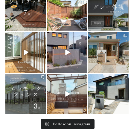
7
0
17
0
18
0
land_garden
land_garden
land_garden
21
0
22
0
24
0
land_garden
land_garden
land_garden
15
0
32
0
24
0
Follow on Instagram