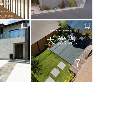
arden
land_garden
0
40
0