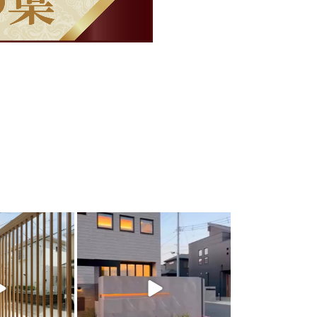
arden
land_garden
0
22
0