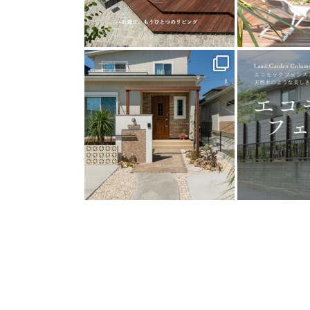
land_garden
land
25
0
1