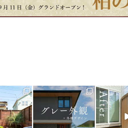
_garden
land_garden
land_g
9
0
21
0
22