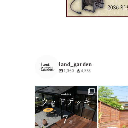
land_garden
1,360
4,553
land_garden
land
19
0
1