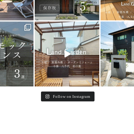
_garden
land_garden
land_g
5
0
32
0
24
Follow on Instagram