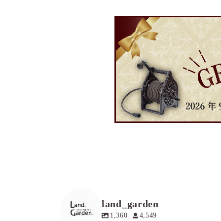
land_garden
1,360
4,549