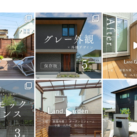
_garden
land_garden
land_g
7
0
18
0
22
_garden
land_garden
land_g
5
0
32
0
24