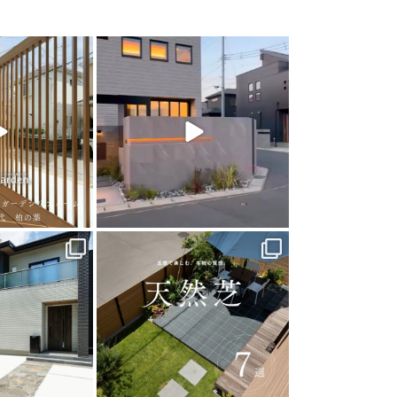
arden
land_garden
0
22
0
arden
land_garden
0
39
0