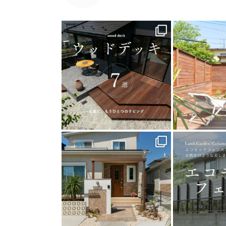
land_garden
land
8
0
1
land_garden
land
24
0
1