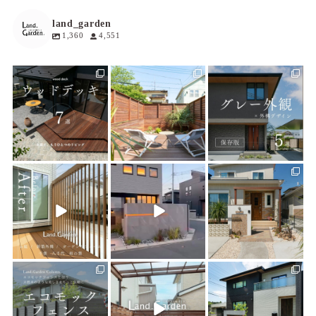
land_garden
1,360
4,551
land_garden
land_garden
land_garden
16
0
19
0
20
0
land_garden
land_garden
land_garden
22
0
22
0
25
0
land_garden
land_garden
land_garden
15
0
32
0
24
0