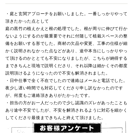
店舗案内
・庭と玄関アプローチをお願いしました。一番しっかりやって
スタッフ紹介
頂きたかった点として
庭の黒竹の植えかえと根の処理でした。根が周りに伸びて行か
プライバシーポリシー
ないようにするのが最重要でそれに付随して植栽スペースの整
備をお願いする形でした。商材の欠品や変更、工事の仕様が細
サイトマップ
かく説明されなかった点などがあり、途中本当にしっかりやっ
て頂けるのかととても不安になりましたが、こちらが納得する
採用情報
まできちんと現地で説明くださり、それ以降は細かくその都度
説明頂けるようになったので不安も解消されました。
・日中仕事で全く不在でしたので連絡はメールと電話でした。
夜少し遅い時間でも対応してくださり申し訳なかったのです
が、何度もご連絡頂きありがたかったです。
・担当の方がお一人だったので少し認識のズレがあったことも
あり途中不安でしたが、不安を解消されるように対応を細かく
してくださり最後まできちんと終えて頂けました。