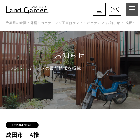
千葉県の造園・外構・ガーデニング工事はランド・ガーデン
お知らせ
成田市 
ランド・ガーデンとは
モデルガーデン
お知らせ
施工事例
ランド・ガーデンの最新情報を掲載
保証と約束・ご理解いただきたい事
施工の流れ
よくある質問
会社概要
2015年3月24日
成田市 A様