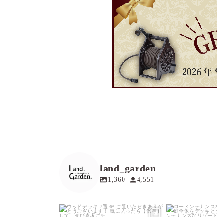
land_garden
1,360
4,551
land_garden
land