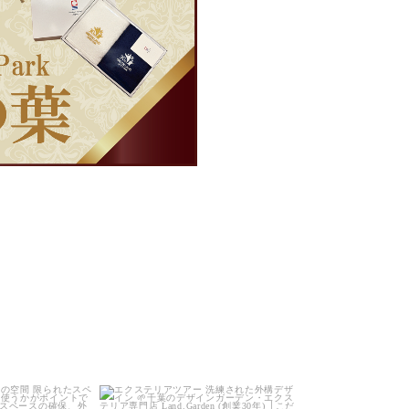
arden
land_garden