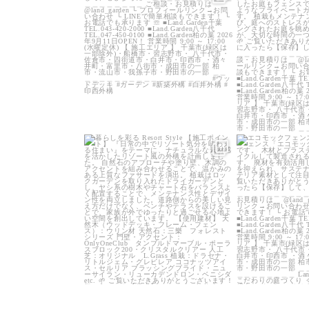
15
0
1
land_garden
land
25
0
1