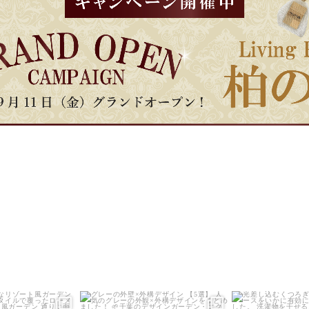
_garden
land_garden
land_g