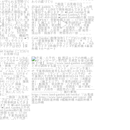
0
22
0
arden
land_garden
0
40
0