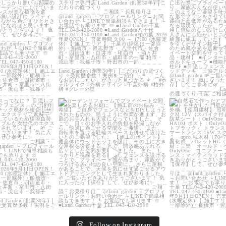
9
0
20
0
22
_garden
land_garden
land_g
5
0
32
0
24
Follow on Instagram