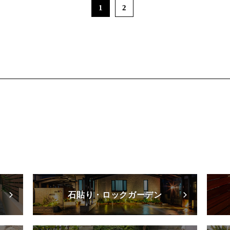
1
2
石貼り・ロックガーデン