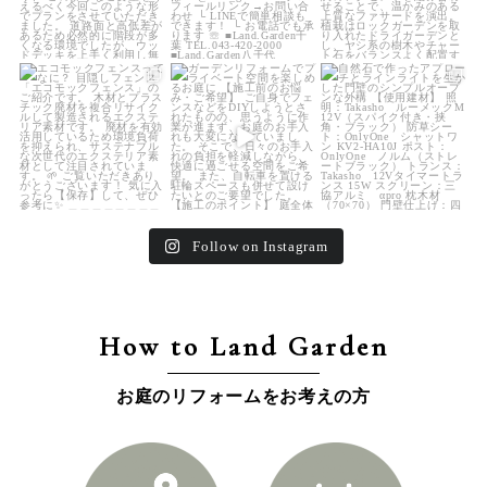
land_garden
land_garden
land_garden
15
0
32
0
24
0
Follow on Instagram
How to Land Garden
お庭のリフォームをお考えの方