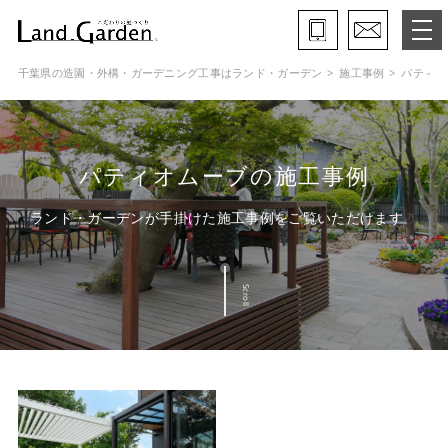
千葉県の造園・外構・ガーデニング工事はランド・ガーデン
施工事例
パティオ
ランド・ガーデンとは
モデルガーデン
パティオムーブの施工事例
施工事例
ランド・ガーデンが手掛けた施工事例をご覧いただけます
保証と約束・ご理解いただきたい事
Scroll
施工の流れ
よくある質問
会社概要