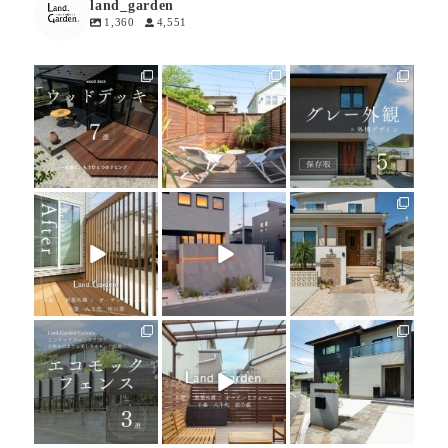
land_garden
1,360
4,551
land_garden
land_garden
land_garden
16
0
19
0
20
0
land_garden
land_garden
land_garden
22
0
22
0
25
0
land_garden
land_garden
land_garden
15
0
32
0
24
0