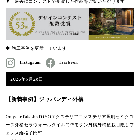
▼ 過去にコンテストで受賞した作品をご覧いただけます
◆ 施工事例を更新しています
Instagram
facebook
2026年6月28日
【新着事例】ジャパンディ外構
Onlyone
Takasho
TOYO
エクステリア
エクステリア照明
セミクロ
ーズ外構
セラウォール
タイル門壁
モダン外構
外構
植栽
目隠しフ
ェンス
縦格子
門壁