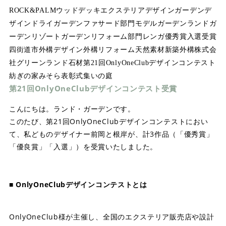
ROCK&PALM
ウッドデッキ
エクステリアデザイン
ガーデンデ
ザイン
ドライガーデン
ファサード部門
モデルガーデン
ランドガ
ーデン
リゾートガーデン
リフォーム部門
レンガ
優秀賞
入選
受賞
四街道市
外構デザイン
外構リフォーム
天然素材
新築外構
株式会
社グリーンランド
石材
第21回OnlyOneClubデザインコンテスト
紡ぎの家みそら
表彰式
集いの庭
第21回OnlyOneClubデザインコンテスト受賞
こんにちは。ランド・ガーデンです。
このたび、第21回OnlyOneClubデザインコンテストにおい
て、私どものデザイナー前岡と根岸が、計3作品（「優秀賞」
「優良賞」「入選」）を受賞いたしました。
■ OnlyOneClubデザインコンテストとは
OnlyOneClub様が主催し、全国のエクステリア販売店や設計