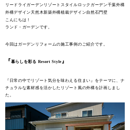
リー
ドライガーデン
リゾートスタイル
ロックガーデン
千葉外構
外構デザイン
天然木
新築外構
植栽デザイン
自然石
門壁
こんにちは！
ランド・ガーデンです。
今回はガーデンリフォームの施工事例のご紹介です。
『
』
暮らしを彩る Resort Style
『日常の中でリゾート気分を味わえる住まい』をテーマに、ナ
チュラルな素材感を活かしたリゾート風の外構を計画しまし
た。