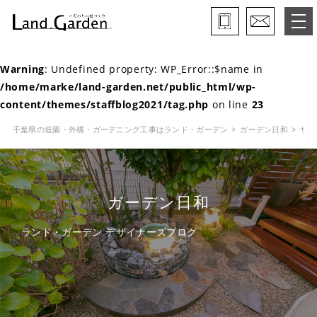
Warning
: Undefined property: WP_Error::$name in
ランド・ガーデンとは
/home/marke/land-garden.net/public_html/wp-
content/themes/staffblog2021/tag.php
on line
23
モデルガーデン
千葉県の造園・外構・ガーデニング工事はランド・ガーデン
ガーデン日和
サン
施工事例
保証と約束・ご理解いただきたい事
ガーデン日和
施工の流れ
ランド・ガーデン デザイナーズブログ
よくある質問
会社概要