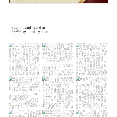
land_garden
1,359
4,544
land_garden
land_garden
land_garden
15
0
18
0
21
0
land_garden
land_garden
land_garden
22
0
24
0
15
0
land_garden
land_garden
land_garden