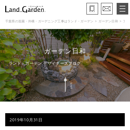
千葉県の造園・外構・ガーデニング工事はランド・ガーデン
ガーデン日和
アイ
ランド・ガーデンとは
モデルガーデン
ガーデン日和
施工事例
ランド・ガーデン デザイナーズブログ
保証と約束・ご理解いただきたい事
Scroll
施工の流れ
よくある質問
会社概要
2019年10月31日